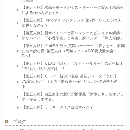
【第五人格】水晶玉モードがテストサーバーに実装！水晶玉
による強化内容まとめ。
【第五人格】IdentityⅤ フレグランス 第2弾！いったいどん
な香りなの？？
【第五人格】新サバイバーと新ハンターのビジュアル解禁！
新サバイバー「心理学者」＆患者、新ハンター「蝋人形師」
【第五人格】三周年生放送 質問コーナーの回答まとめ。荘園
にも奇妙な夜~第五人格３周年フェス＆IVC夏決勝大会~
Day1
【第五人格】7/10は「囚人」（ルカ・バルサー）の誕生日！
1年目の手紙の内容は…？
【第五人格】リッパー新SSR衣装 遡及シリーズ「良い子」
7/1実装予定！（３周年情報第一弾）リッパーの過去を遡
る…
【第五人格】白黒無常の新SSR携帯品『太陽と月』のエフェ
クトが美しすぎる…
【第五人格】ラッキーダイスは回すべき？
ブログ