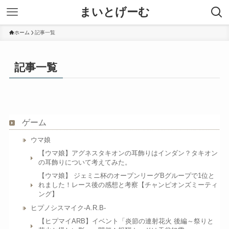
まいとげーむ
ホーム
記事一覧
記事一覧
ゲーム
ウマ娘
【ウマ娘】アグネスタキオンの耳飾りはインダン？タキオン
の耳飾りについて考えてみた。
【ウマ娘】 ジェミニ杯のオープンリーグBグループで1位と
れました！レース後の感想と考察【チャンピオンズミーティ
ング】
ヒプノシスマイク-A.R.B-
【ヒプマイARB】イベント「炎節の連射花火 後編～祭りと