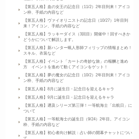
【第五人格】血の女王の記念日（11/2）2年目到来！アイコ
ン枠、手紙の内容など
【第五人格】ヴァイオリニストの記念日（10/27）1年目到
来！アイコン、手紙の内容など
【第五人格】ラッキーダイス（3回目）開催中！回すべきか
どうかについて解説します。
【第五人格】新ハンター蝋人形師フィリップの情報まとめ！
スキル、衣装など
【第五人格】イベント「カートの奇妙な旅」の報酬と進め
方 イベントを進めて動くアイコンをゲット！
【第五人格】夢の魔女の記念日（10/2）2年目到来！アイコ
ン枠、手紙の内容など
【第五人格】8月に誕生日・記念日を迎えるキャラ
【第五人格】9月に誕生日・記念日を迎えるキャラ
【第五人格】遡及シリーズ第三弾！一等航海士「出航日」に
ついて
【第五人格】一等航海士の誕生日（9/24）2年目。アイコン
枠、手紙の内容など
【第五人格】初心者向け解説：占い師の開幕チャットについ
て