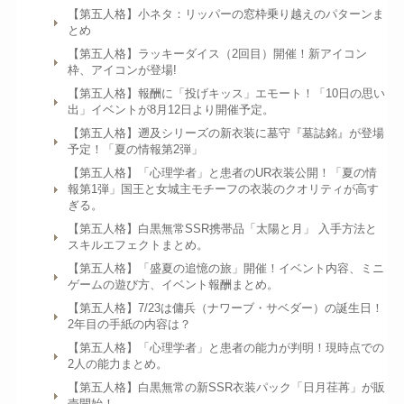
【第五人格】小ネタ：リッパーの窓枠乗り越えのパターンま
とめ
【第五人格】ラッキーダイス（2回目）開催！新アイコン
枠、アイコンが登場!
【第五人格】報酬に「投げキッス」エモート！「10日の思い
出」イベントが8月12日より開催予定。
【第五人格】遡及シリーズの新衣装に墓守『墓誌銘』が登場
予定！「夏の情報第2弾」
【第五人格】「心理学者」と患者のUR衣装公開！「夏の情
報第1弾」国王と女城主モチーフの衣装のクオリティが高す
ぎる。
【第五人格】白黒無常SSR携帯品「太陽と月」 入手方法と
スキルエフェクトまとめ。
【第五人格】「盛夏の追憶の旅」開催！イベント内容、ミニ
ゲームの遊び方、イベント報酬まとめ。
【第五人格】7/23は傭兵（ナワーブ・サベダー）の誕生日！
2年目の手紙の内容は？
【第五人格】「心理学者」と患者の能力が判明！現時点での
2人の能力まとめ。
【第五人格】白黒無常の新SSR衣装パック「日月荏苒」が販
売開始！