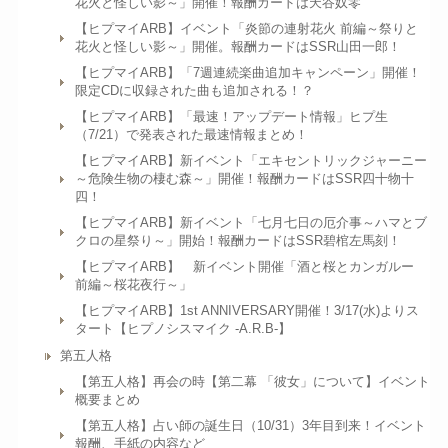
花火と怪しい影～」開催！報酬カードは天谷奴零
【ヒプマイARB】イベント「炎節の連射花火 前編～祭りと
花火と怪しい影～」開催。報酬カードはSSR山田一郎！
【ヒプマイARB】「7週連続楽曲追加キャンペーン」開催！
限定CDに収録された曲も追加される！？
【ヒプマイARB】「最速！アップデート情報」ヒプ生
（7/21）で発表された最速情報まとめ！
【ヒプマイARB】新イベント「エキセントリックジャーニー
～危険生物の棲む森～」開催！報酬カードはSSR四十物十
四！
【ヒプマイARB】新イベント「七月七日の厄介事～ハマとブ
クロの星祭り～」開始！報酬カードはSSR碧棺左馬刻！
【ヒプマイARB】 新イベント開催「酒と桜とカンガルー
前編～桜花夜行～」
【ヒプマイARB】1st ANNIVERSARY開催！3/17(水)よりス
タート【ヒプノシスマイク -A.R.B-】
第五人格
【第五人格】再会の時【第二幕 「彼女」について】イベント
概要まとめ
【第五人格】占い師の誕生日（10/31）3年目到来！イベント
報酬、手紙の内容など