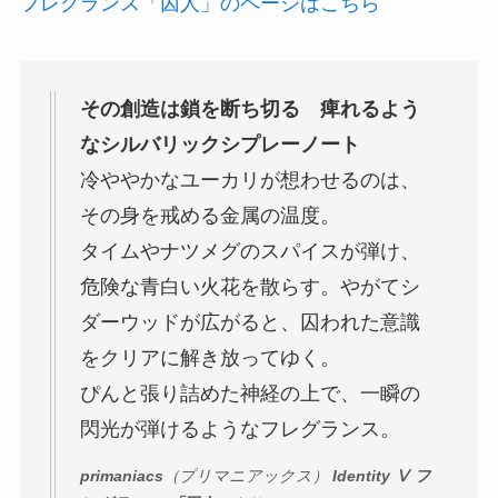
フレグランス「囚人」のページはこちら
その創造は鎖を断ち切る 痺れるよう
なシルバリックシプレーノート
冷ややかなユーカリが想わせるのは、
その身を戒める金属の温度。
タイムやナツメグのスパイスが弾け、
危険な青白い火花を散らす。やがてシ
ダーウッドが広がると、囚われた意識
をクリアに解き放ってゆく。
ぴんと張り詰めた神経の上で、一瞬の
閃光が弾けるようなフレグランス。
primaniacs
（プリマニアックス）
Identity Ⅴ フ