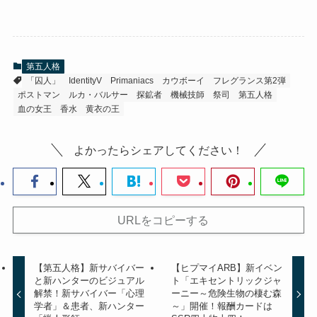
第五人格
「囚人」
IdentityV
Primaniacs
カウボーイ
フレグランス第2弾
ポストマン
ルカ・バルサー
探鉱者
機械技師
祭司
第五人格
血の女王
香水
黄衣の王
よかったらシェアしてください！
URLをコピーする
【第五人格】新サバイバー
【ヒプマイARB】新イベン
と新ハンターのビジュアル
ト「エキセントリックジャ
解禁！新サバイバー「心理
ーニー～危険生物の棲む森
学者」＆患者、新ハンター
～」開催！報酬カードは