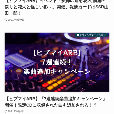
【ヒプマイARB】イベント「炎節の連射花火 前編～
祭りと花火と怪しい影～」開催。報酬カードはSSR山
田一郎！
2021年8月9日
ヒプノシスマイク-A.R.B-
【ヒプマイARB】「7週連続楽曲追加キャンペーン」
開催！限定CDに収録された曲も追加される！？
2021年8月4日