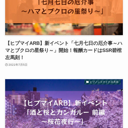
【ヒプマイARB】新イベント「七月七日の厄介事～ハ
マとブクロの星祭り～」開始！報酬カードはSSR碧棺
左馬刻！
2021年7月5日
ヒプノシスマイク-A.R.B-