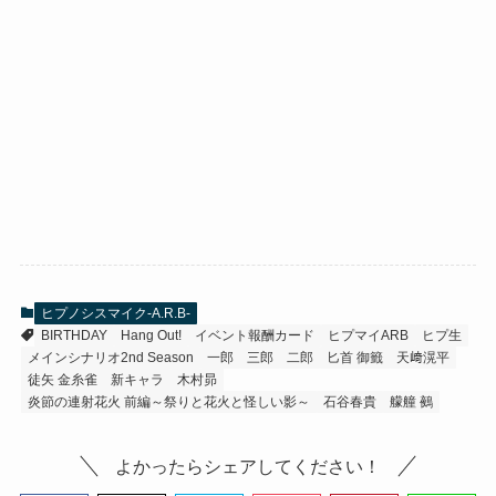
ヒプノシスマイク-A.R.B-
BIRTHDAY
Hang Out!
イベント報酬カード
ヒプマイARB
ヒプ生
メインシナリオ2nd Season
一郎
三郎
二郎
匕首 御籤
天﨑滉平
徒矢 金糸雀
新キャラ
木村昴
炎節の連射花火 前編～祭りと花火と怪しい影～
石谷春貴
艨艟 鵺
よかったらシェアしてください！