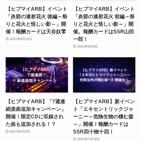
【ヒプマイARB】イベント
【ヒプマイARB】イベント
「炎節の連射花火 後編～祭
「炎節の連射花火 前編～祭
りと花火と怪しい影～」開
りと花火と怪しい影～」開
催！報酬カードは天谷奴零
催。報酬カードはSSR山田
一郎！
2021年8月13日
2021年8月9日
【ヒプマイARB】「7週連
【ヒプマイARB】新イベン
続楽曲追加キャンペーン」
ト「エキセントリックジャ
開催！限定CDに収録され
ーニー～危険生物の棲む森
た曲も追加される！？
～」開催！報酬カードは
SSR四十物十四！
2021年8月4日
2021年7月18日