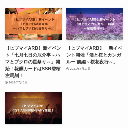
【ヒプマイARB】新イベン
【ヒプマイARB】 新イベ
ト「七月七日の厄介事～ハ
ント開催「酒と桜とカンガ
マとブクロの星祭り～」開
ルー 前編～桜花夜行～」
始！報酬カードはSSR碧棺
2021年4月17日
左馬刻！
2021年7月5日