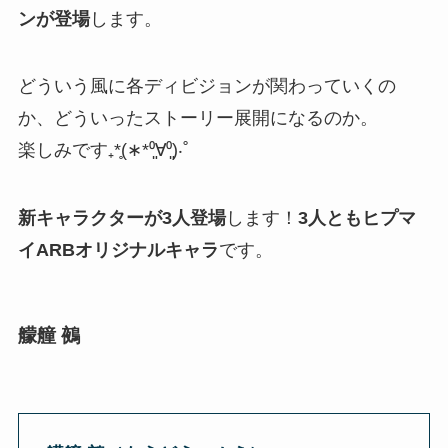
ンが登場
します。
どういう風に各ディビジョンが関わっていくの
か、どういったストーリー展開になるのか。
楽しみです₊*̥(∗︎*⁰͈∀⁰͈)‧˚
新キャラクターが3人登場
します！
3人ともヒプマ
イARBオリジナルキャラ
です。
艨艟 鵺