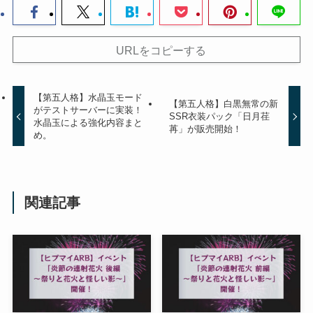
URLをコピーする
【第五人格】水晶玉モード
【第五人格】白黒無常の新
がテストサーバーに実装！
SSR衣装パック「日月荏
水晶玉による強化内容まと
苒」が販売開始！
め。
関連記事