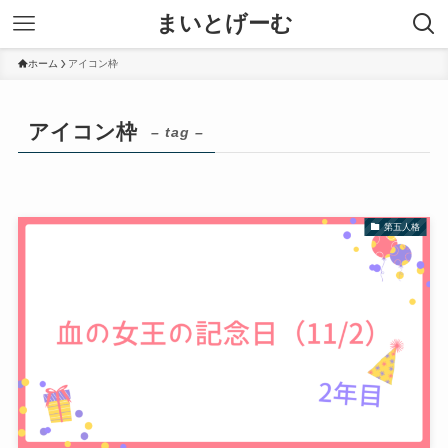
まいとげーむ
ホーム
アイコン枠
アイコン枠
– tag –
第五人格