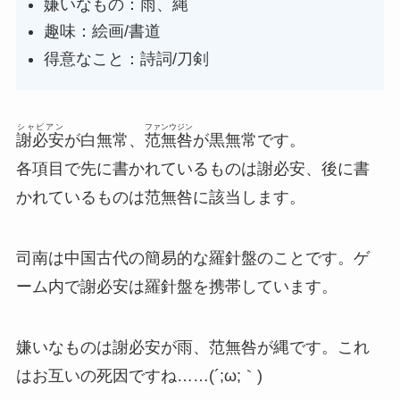
嫌いなもの：雨、縄
趣味：絵画/書道
得意なこと：詩詞/刀剣
シャビアン
ファンウジン
謝必安
が白無常、
范無咎
が黒無常です。
各項目で先に書かれているものは謝必安、後に書
かれているものは范無咎に該当します。
司南は中国古代の簡易的な羅針盤のことです。ゲ
ーム内で謝必安は羅針盤を携帯しています。
嫌いなものは謝必安が雨、范無咎が縄です。これ
はお互いの死因ですね……(´;ω;｀)