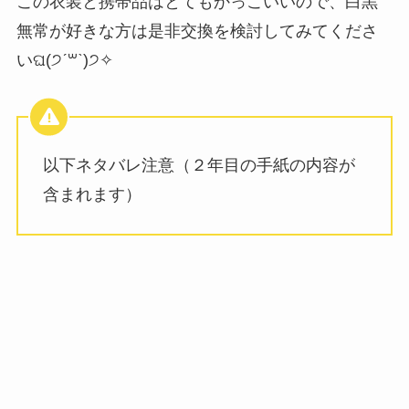
この衣装と携帯品はとてもかっこいいので、白黒
無常が好きな方は是非交換を検討してみてくださ
いଘ(੭ˊ꒳​ˋ)੭✧
以下ネタバレ注意（２年目の手紙の内容が
含まれます）