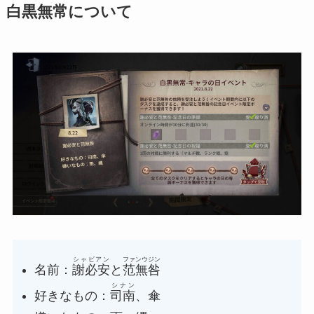
白黒無常について
シャビアン
ファンウジン
名前：
謝必安
と
范無咎
シナン
好きなもの：
司南
、傘