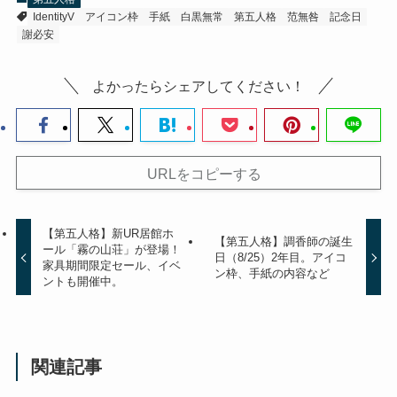
IdentityV
アイコン枠
手紙
白黒無常
第五人格
范無咎
記念日
謝必安
よかったらシェアしてください！
URLをコピーする
【第五人格】新UR居館ホ
【第五人格】調香師の誕生
ール「霧の山荘」が登場！
日（8/25）2年目。アイコ
家具期間限定セール、イベ
ン枠、手紙の内容など
ントも開催中。
関連記事