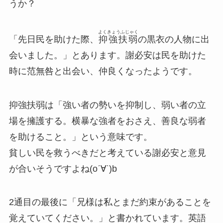
うか？
よくきょうふじゃく
「先日民を助けた際、
抑強扶弱
の黒衣の人物に出
会いました。」とあります。謝必安は民を助けた
時に范無咎と出会い、仲良くなったようです。
抑強扶弱
は「強い者の勢いを抑制し、弱い者の立
場を擁護する。横暴な強者をおさえ、善良な弱者
を助けること。」という意味です。
貧しい民を救うべきだと考えている謝必安と意見
が合いそうですよね(oˊ∀​ˋ)b
2通目の最後に「兄様は私とまだ約束があることを
覚えていてください。」と書かれています。英語