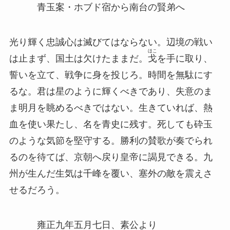
青玉案・ホブド宿から南台の賢弟へ
光り輝く忠誠心は滅びてはならない。辺境の戦い
ほこ
は止まず、国土は欠けたままだ。
戈
を手に取り、
誓いを立て、戦争に身を投じろ。時間を無駄にす
るな。君は星のように輝くべきであり、失意のま
ま明月を眺めるべきではない。生きていれば、熱
血を使い果たし、名を青史に残す。死しても砕玉
のような気節を堅守する。勝利の賛歌が奏でられ
るのを待てば、京朝へ戻り皇帝に謁見できる。九
州が生んだ生気は千峰を覆い、塞外の敵を震えさ
せるだろう。
雍正九年五月七日、素公より