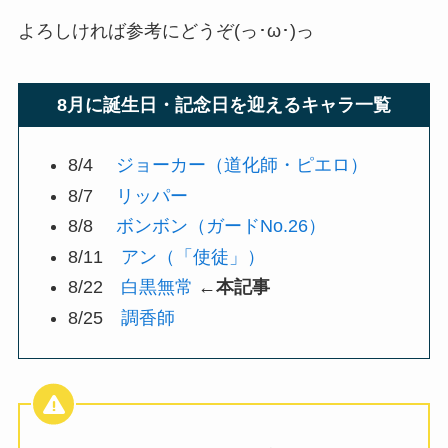
よろしければ参考にどうぞ(っ･ω･)っ
8月に誕生日・記念日を迎えるキャラ一覧
8/4
ジョーカー（道化師・ピエロ）
8/7
リッパー
8/8
ボンボン（ガードNo.26）
8/11
アン（「使徒」）
8/22
白黒無常
←本記事
8/25
調香師