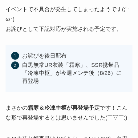
イベントで不具合が発生してしまったようです(;´･
ω･)
お詫びとして下記対応が実施される予定です。
お詫びを後日配布
白黒無常UR衣装「霜寒」、SSR携帯品
「冷凍中枢」が今週メンテ後（8/26）に
再登場
まさかの
霜寒＆
冷凍中枢が再登場予定
です！こん
な形で再登場するとは思いませんでした(￣▽￣;)