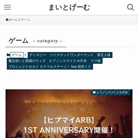
まいとげーむ
ホーム
ゲーム
ゲーム
– category –
ゲーム
ディズニー ツイステッドワンダーランド
第五人格
魔法使いと黒猫のウィズ
ヒプノシスマイク-A.R.B-
ウマ娘
プロジェクトセカイ カラフルステージ！ feat.初音ミク
ヒプノシスマイク-A.R.B-